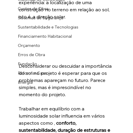
experiência: a localização de uma 
Custos de Obra
construção no terreno em relação ao sol, 
isto é, a direção solar.
Sistemas de Segurança
Sustentabilidade e Tecnologias
Financiamento Habitacional
Orçamento
Erros de Obra
Fundação
Desconsiderar ou descuidar a importância 
do sol no projeto é esperar para que os 
Reformar Casa
problemas apareçam no futuro. Parece 
Energia
simples, mas é imprescindível no 
momento do projeto.
Trabalhar em equilíbrio com a 
luminosidade solar influencia em vários 
aspectos como , 
conforto, 
sustentabilidade, duração de estruturas e 