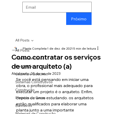
Próximo
All Posts
Planta Completa
1 de dez. de 2021
5 min de leitura
All Posts
Como contratar os serviços
Plantas de Casas
de um arquiteto (a)
Decoração
Atualizado:
26 de jan. de 2023
Cozinha e Gourmet
Se você está pensando em iniciar uma 
Sistemas Construtivos
obra, o profissional mais adequado para 
Construção
executar um projeto é o arquiteto. Enfim, 
depois de anos estudando. os arquitetos 
Projetos de Casas
estão qualificados para elaborar uma 
Banheiros
planta junto a uma importante 
Materiais de Construção