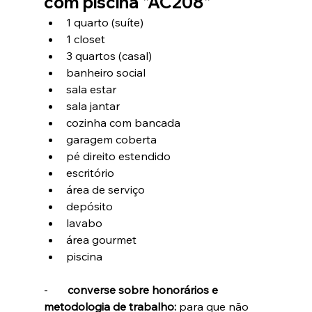
com piscina "AC208"
1 quarto (suíte)
1 closet
3 quartos (casal)
banheiro social
sala estar
sala jantar
cozinha com bancada
garagem coberta
pé direito estendido
escritório
área de serviço
depósito
lavabo
área gourmet
piscina
-       
converse sobre honorários e 
metodologia de trabalho: 
para que não 