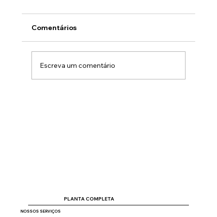
Comentários
Escreva um comentário
Empréstimo na Caixa para Reforma:
Transforme Seu Terreno em Seu Lar
PLANTA COMPLETA
NOSSOS SERVIÇOS