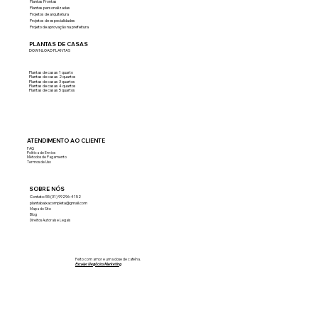
Plantas Prontas
Plantas personalizadas
Projetos de arquitetura
Projetos de especialidades
Projeto de aprovação na prefeitura
PLANTAS DE CASAS
DOWNLOAD PLANTAS
Plantas de casas 1 quarto
Plantas de casas 2 quartos
Plantas de casas 3 quartos
Plantas de casas 4 quartos
Plantas de casas 5 quartos
ATENDIMENTO AO CLIENTE
FAQ
Política de Envios
Métodos de Pagamento
Termos de Uso
SOBRE NÓS
Contato: 55 (31) 99296-4152
plantabaixacompleta@gmail.com
Mapa do Site
Blog
Direitos Autorais e Legais
Feito com amor e uma dose de cafeína.
Escalar Negócios Marketing