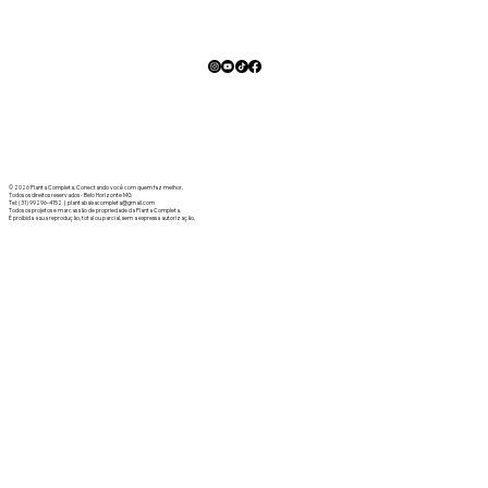
© 2026 Planta Completa. Conectando você com quem faz melhor.
Todos os direitos reservados - Belo Horizonte MG
Tel: (31) 99296-4152 | plantabaixacompleta@gmail.com
Todos os projetos e marcas são de propriedade da Planta Completa.
É proibida a sua reprodução, total ou parcial, sem a expressa autorização.