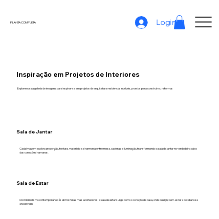
Login
PLANTA COMPLETA
Inspiração em Projetos de Interiores
Explore nossa galeria de imagens para inspirar-se em projetos de arquitetura residencial incríveis, prontos para construir ou reformar.
Sala de Jantar
Cada imagem explora proporção, textura, materiais e a harmonia entre mesa, cadeiras e iluminação, transformando a sala de jantar no verdadeiro palco
das conexões humanas.
Sala de Estar
Do minimalismo contemporâneo às atmosferas mais acolhedoras, a sala de estar surge como o coração da casa, onde design, bem-estar e cotidiano se
encontram.