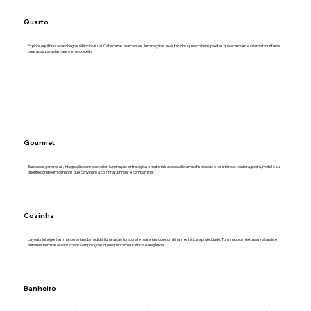
Quarto
Explore equilíbrio, aconchego e silêncio visual. Cabeceiras marcantes, iluminação suave, tecidos que acolhem, paletas que acalmam e criam atmosferas
pensadas para descanso e reconexão.
Gourmet
Bancadas generosas, integração com o exterior, iluminação estratégica e materiais que equilibram sofisticação e resistência. Madeira, pedra, metal e luz
quente compõem cenários que convidam a cozinhar, brindar e compartilhar.
Cozinha
Layouts inteligentes, marcenaria sob medida, iluminação funcional e materiais que combinam estética e praticidade. Tons neutros, texturas naturais e
detalhes bem resolvidos criam composições que equilibram eficiência e elegância.
Banheiro