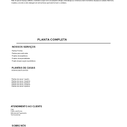
Mais do que um espaço utilitário, o banheiro surge como um pequeno refúgio, onde design, luz e textura criam momentos de pausa e cuidado. Mármore,
madeira, concreto e vidro dialogam em atmosferas que transformam o cotidiano.
PLANTA COMPLETA
NOSSOS SERVIÇOS
Plantas Prontas
Plantas personalizadas
Projetos de arquitetura
Projetos de especialidades
Projeto de aprovação na prefeitura
PLANTAS DE CASAS
DOWNLOAD PLANTAS
Plantas de casas 1 quarto
Plantas de casas 2 quartos
Plantas de casas 3 quartos
Plantas de casas 4 quartos
Plantas de casas 5 quartos
ATENDIMENTO AO CLIENTE
FAQ
Política de Envios
Métodos de Pagamento
Termos de Uso
SOBRE NÓS