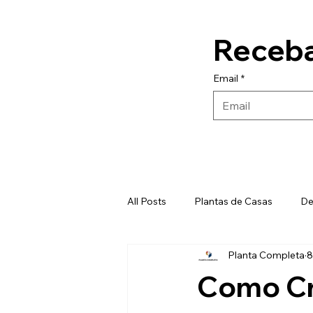
Receba
Email
*
All Posts
Plantas de Casas
De
Planta Completa
8
Banheiros
Materiais de Cons
Como Cr