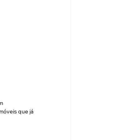
m 
óveis que já 