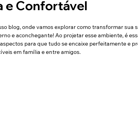
Orçamento
Erros de Obra
Fundação
Reformar Casa
 e Confortável
so blog, onde vamos explorar como transformar sua sa
no e aconchegante! Ao projetar esse ambiente, é esse
 aspectos para que tudo se encaixe perfeitamente e pr
eis em família e entre amigos.