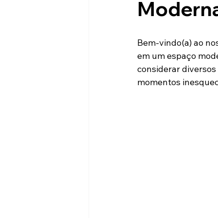
Financiamento Habitacional
Moderna
Bem-vindo(a) ao nos
em um espaço moder
considerar diversos
momentos inesquecív