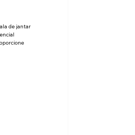
Energia
la de jantar 
ncial 
oporcione 