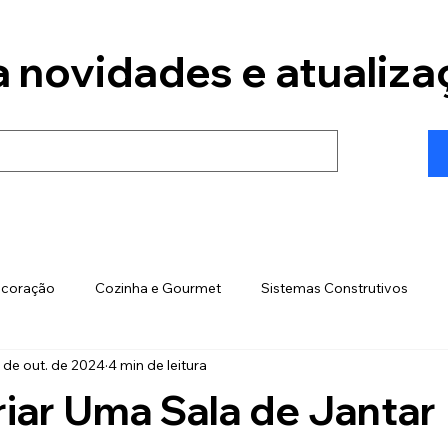
 novidades e atualiza
coração
Cozinha e Gourmet
Sistemas Construtivos
 de out. de 2024
4 min de leitura
trução
Custos de Obra
Sistemas de Segurança
Sust
iar Uma Sala de Jantar