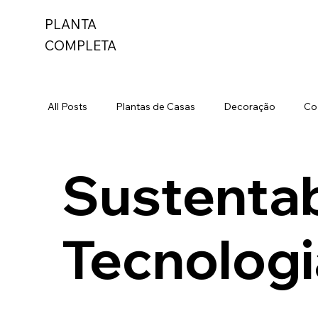
PLANTA
COMPLETA
All Posts
Plantas de Casas
Decoração
Co
Materiais de Construção
Custos de Obra
Sustentab
Erros de Obra
Fundação
Reformar Casa
Tecnolog