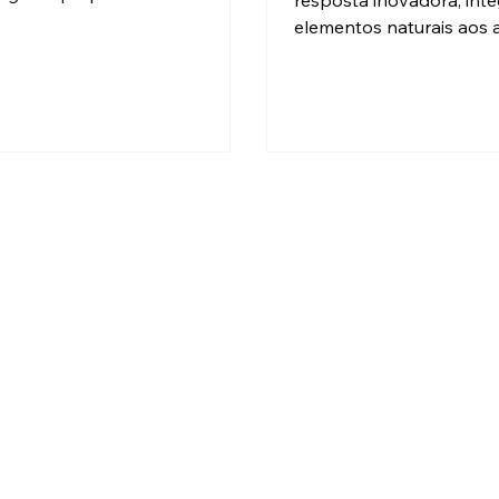
resposta inovadora, int
trutores quanto futuros
elementos naturais aos
rietários.
construídos para prom
estar, sustentabilidade e 