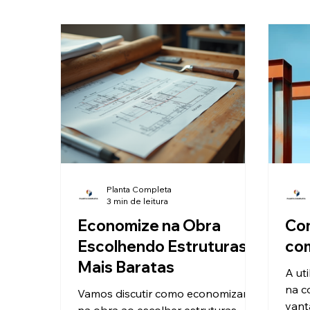
Planta Completa
3 min de leitura
Economize na Obra
Com
Escolhendo Estruturas
com
Mais Baratas
A ut
na c
Vamos discutir como economizar
vant