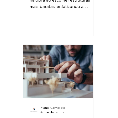
na obra ao escolher estruturas
cons
mais baratas, enfatizando a
prop
importância de ter projetos
elaborados por um arquiteto e
abordando os sistemas
construtivos.
Planta Completa
4 min de leitura