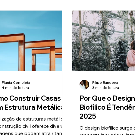
Planta Completa
Filipe Bandeira
4 min de leitura
3 min de leitura
o Construir Casas
Por Que o Desig
 Estrutura Metálica
Biofílico É Tendê
2025
ilização de estruturas metálicas
onstrução civil oferece diversas
O design biofílico surg
agens que podem atrair tanto