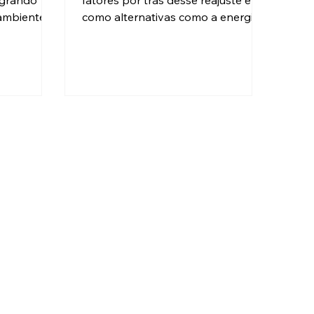
egrando
fatores por trás desse reajuste e
 ambientes
como alternativas como a energia
over bem-
solar residencial podem ajudar
eficiência.
você a