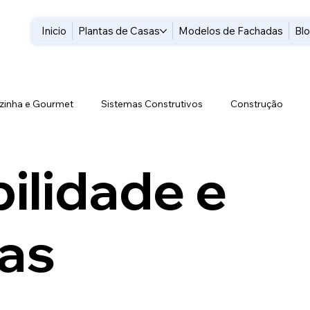
Inicio
Plantas de Casas
Modelos de Fachadas
Bl
zinha e Gourmet
Sistemas Construtivos
Construção
Sistemas de Segurança
Sustentabilidade e Tecnologias
F
ilidade e
Energia
ias