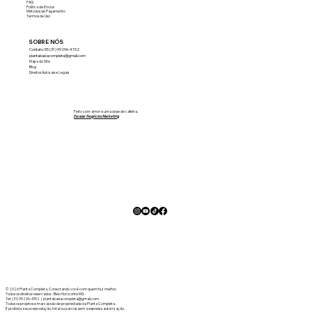
FAQ
Política de Envios
Métodos de Pagamento
Termos de Uso
SOBRE NÓS
Contato: 55 (31) 99296-4152
plantabaixacompleta@gmail.com
Mapa do Site
Blog
Direitos Autorais e Legais
Feito com amor e uma dose de cafeína.
Escalar Negócios Marketing
© 2026 Planta Completa. Conectando você com quem faz melhor.
Todos os direitos reservados - Belo Horizonte MG
Tel: (31) 99296-4152 | plantabaixacompleta@gmail.com
Todos os projetos e marcas são de propriedade da Planta Completa.
É proibida a sua reprodução, total ou parcial, sem a expressa autorização.