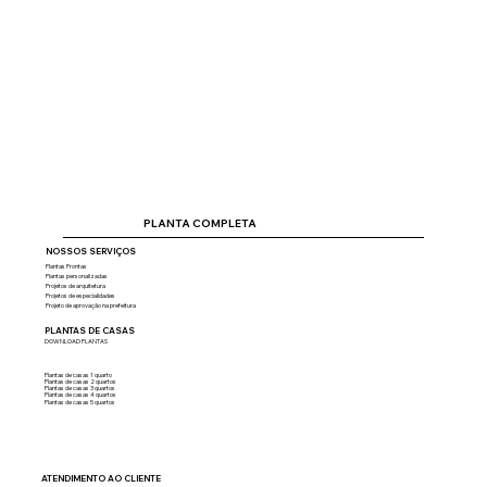
Como fazer orçamento de obra
completo passo a passo
PLANTA COMPLETA
NOSSOS SERVIÇOS
Plantas Prontas
Plantas personalizadas
Projetos de arquitetura
Projetos de especialidades
Projeto de aprovação na prefeitura
PLANTAS DE CASAS
DOWNLOAD PLANTAS
Plantas de casas 1 quarto
Plantas de casas 2 quartos
Plantas de casas 3 quartos
Plantas de casas 4 quartos
Plantas de casas 5 quartos
ATENDIMENTO AO CLIENTE