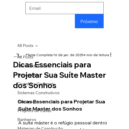
Próximo
All Posts
Planta Completa
16 de jan. de 2025
4 min de leitura
All Posts
Dicas Essenciais para
Plantas de Casas
Projetar Sua Suíte Master
Decoração
dos Sonhos
Cozinha e Gourmet
Sistemas Construtivos
Dicas Essenciais para Projetar Sua 
Construção
Suíte Master dos Sonhos
Projetos de Casas
Banheiros
A suíte máster é o refúgio pessoal dentro 
Materiais de Construção