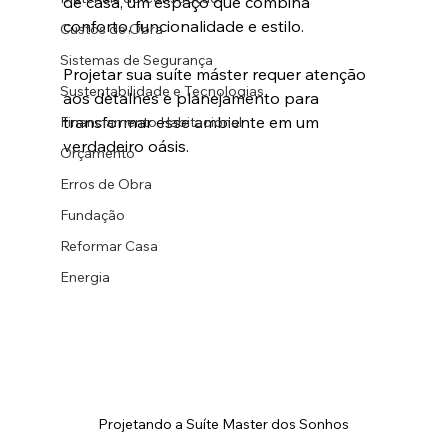
de casa, um espaço que combina 
conforto, funcionalidade e estilo. 
Custos de Obra
Sistemas de Segurança
Projetar sua suíte máster requer atenção 
Sustentabilidade e Tecnologias
aos detalhes e planejamento para 
transformar esse ambiente em um 
Financiamento Habitacional
verdadeiro oásis. 
Orçamento
Erros de Obra
Fundação
Reformar Casa
Energia
Projetando a Suíte Master dos Sonhos