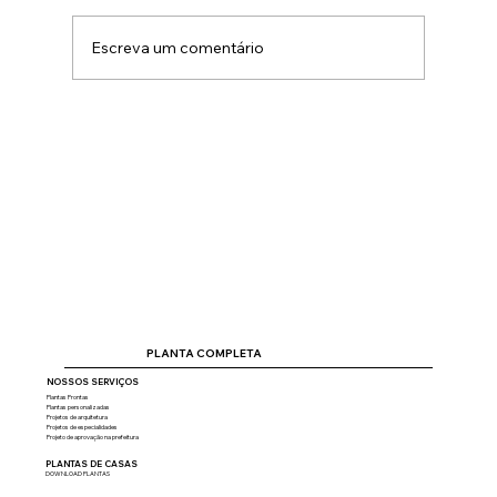
Escreva um comentário
Como fazer orçamento de obra
completo passo a passo
PLANTA COMPLETA
NOSSOS SERVIÇOS
Plantas Prontas
Plantas personalizadas
Projetos de arquitetura
Projetos de especialidades
Projeto de aprovação na prefeitura
PLANTAS DE CASAS
DOWNLOAD PLANTAS