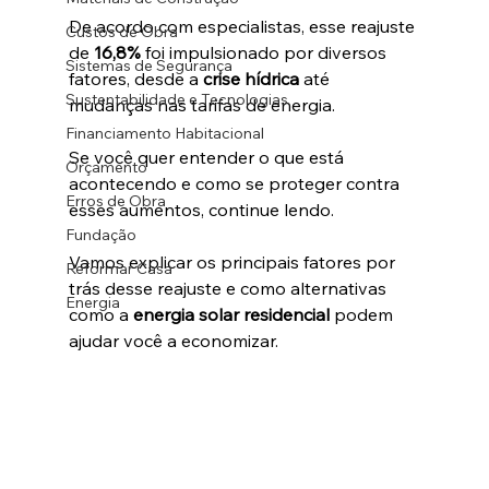
De acordo com especialistas, esse reajuste 
Custos de Obra
de 
16,8%
 foi impulsionado por diversos 
Sistemas de Segurança
fatores, desde a 
crise hídrica
 até 
Sustentabilidade e Tecnologias
mudanças nas tarifas de energia.
Financiamento Habitacional
Se você quer entender o que está 
Orçamento
acontecendo e como se proteger contra 
Erros de Obra
esses aumentos, continue lendo. 
Fundação
Vamos explicar os principais fatores por 
Reformar Casa
trás desse reajuste e como alternativas 
Energia
como a 
energia solar residencial
 podem 
ajudar você a economizar.