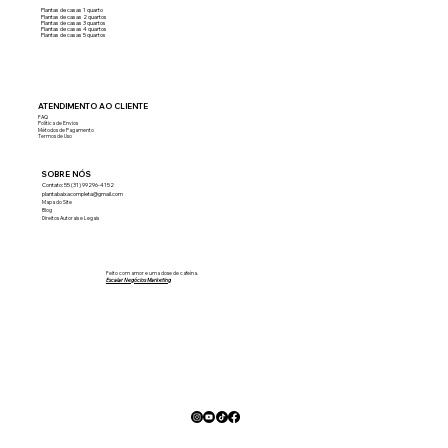
Plantas de casas 1 quarto
Plantas de casas 2 quartos
Plantas de casas 3 quartos
Plantas de casas 4 quartos
Plantas de casas 5 quartos
ATENDIMENTO AO CLIENTE
FAQ
Política de Envios
Métodos de Pagamento
Termos de Uso
SOBRE NÓS
Contato: 55 (31) 99296-4152
plantabaixacompleta@gmail.com
Mapa do Site
Blog
Direitos Autorais e Legais
Feito com amor e uma dose de cafeína.
Escalar Negócios Marketing