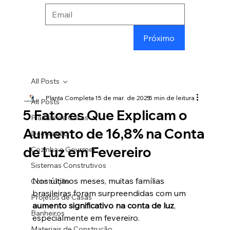
Próximo
All Posts
Planta Completa
15 de mar. de 2025
5 min de leitura
All Posts
5 Fatores Que Explicam o
Plantas de Casas
Aumento de 16,8% na Conta
Decoração
de Luz em Fevereiro
Cozinha e Gourmet
Sistemas Construtivos
Nos últimos meses, muitas famílias 
Construção
brasileiras foram surpreendidas com um 
Projetos de Casas
aumento significativo na conta de luz
, 
Banheiros
especialmente em fevereiro. 
Materiais de Construção