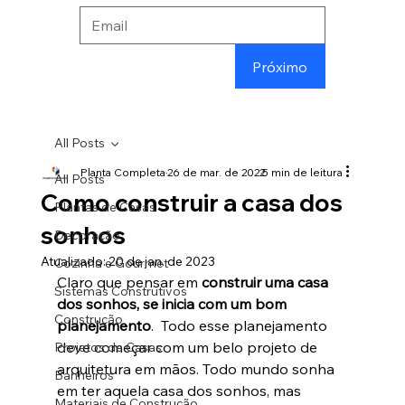
Próximo
All Posts
Planta Completa
26 de mar. de 2022
5 min de leitura
All Posts
Como construir a casa dos
Plantas de Casas
sonhos
Decoração
Atualizado:
20 de jan. de 2023
Cozinha e Gourmet
Claro que pensar em 
construir uma casa 
Sistemas Construtivos
dos sonhos, se inicia com um bom 
Construção
planejamento
.  Todo esse planejamento 
deve começar com um belo projeto de 
Projetos de Casas
arquitetura em mãos. Todo mundo sonha 
Banheiros
em ter aquela casa dos sonhos, mas 
Materiais de Construção