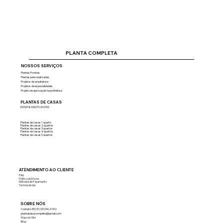
PLANTA COMPLETA
NOSSOS SERVIÇOS
Plantas Prontas
Plantas personalizadas
Projetos de arquitetura
Projetos de especialidades
Projeto de aprovação na prefeitura
PLANTAS DE CASAS
DOWNLOAD PLANTAS
Plantas de casas 1 quarto
Plantas de casas 2 quartos
Plantas de casas 3 quartos
Plantas de casas 4 quartos
Plantas de casas 5 quartos
ATENDIMENTO AO CLIENTE
FAQ
Política de Envios
Métodos de Pagamento
Termos de Uso
SOBRE NÓS
Contato: 55 (31) 99296-4152
plantabaixacompleta@gmail.com
Mapa do Site
Blog