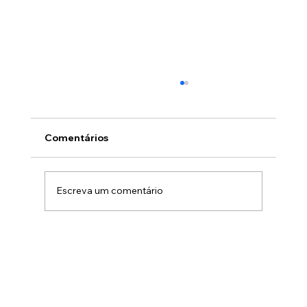
Comentários
Escreva um comentário
Como definir a fachada voltada para a
rua