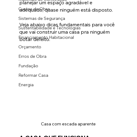
planejar um espaço agradável e 
Custos de Obra
adequado, quase ninguém está disposto. 
Sistemas de Segurança
Veja abaixo dicas fundamentais para você 
Sustentabilidade e Tecnologias
que vai construir uma casa pra ninguém 
Financiamento Habitacional
botar defeito.
Orçamento
Erros de Obra
Fundação
Reformar Casa
Energia
Casa com escada aparente