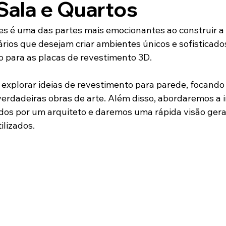
Orçamento
Erros de Obra
Fundação
Reformar Casa
Sala e Quartos
res é uma das partes mais emocionantes ao construir a
ários que desejam criar ambientes únicos e sofisticado
o para as placas de revestimento 3D. 
 explorar ideias de revestimento para parede, focand
erdadeiras obras de arte. Além disso, abordaremos a 
ados por um arquiteto e daremos uma rápida visão gera
ilizados.