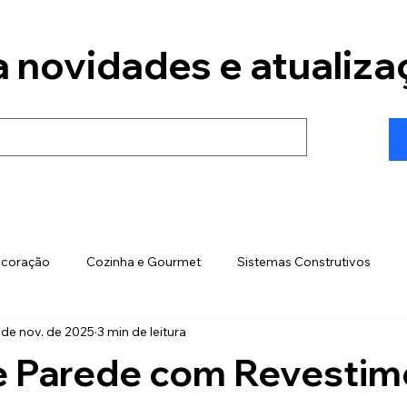
 novidades e atualiza
coração
Cozinha e Gourmet
Sistemas Construtivos
 de nov. de 2025
3 min de leitura
trução
Custos de Obra
Sistemas de Segurança
Sust
de Parede com Revesti