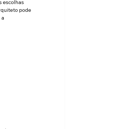
 escolhas 
rquiteto pode 
 a 