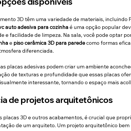
opções disponíveis
imento 3D têm uma variedade de materiais, incluindo 
vc auto adesiva para cozinha
 é uma opção popular devi
e e facilidade de limpeza. Na sala, você pode optar por
inha
 e 
piso cerâmica 3D para parede
 como formas efica
tmosfera diferenciada.
 as placas adesivas podem criar um ambiente aconche
ação de texturas e profundidade que essas placas ofe
isualmente interessante, tornando o espaço mais acol
a de projetos arquitetônicos
s placas 3D e outros acabamentos, é crucial que propri
tação de um arquiteto. Um projeto arquitetônico bem