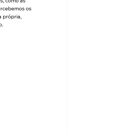
s, como as 
ercebemos os 
 própria, 
o.