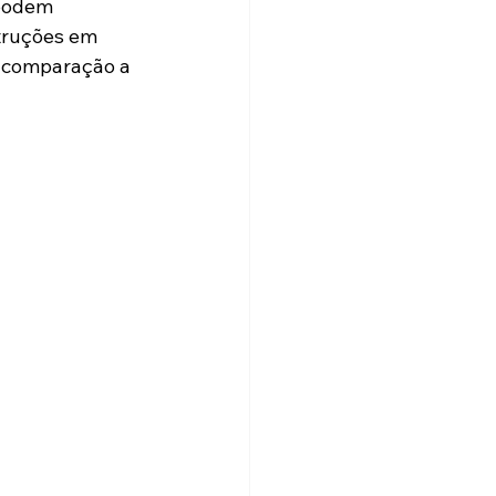
podem 
truções em 
 comparação a 