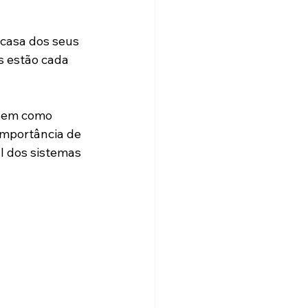
Energia
 casa dos seus 
s estão cada 
o em como 
importância de 
l dos sistemas 