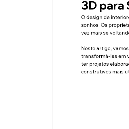
Financiamento Habitacional
3D para 
O design de interio
sonhos. Os propriet
vez mais se voltand
Neste artigo, vamos
transformá-las em v
ter projetos elabor
construtivos mais ut