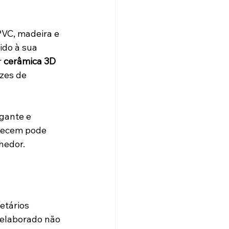
PVC, madeira e 
do à sua 
 
cerâmica 3D 
zes de 
gante e 
recem pode 
hedor.
etários 
 elaborado não 