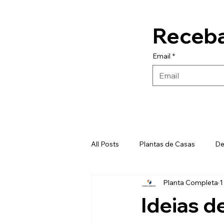
Receba
Email
*
All Posts
Plantas de Casas
De
Planta Completa
1
Banheiros
Materiais de Cons
Ideias 